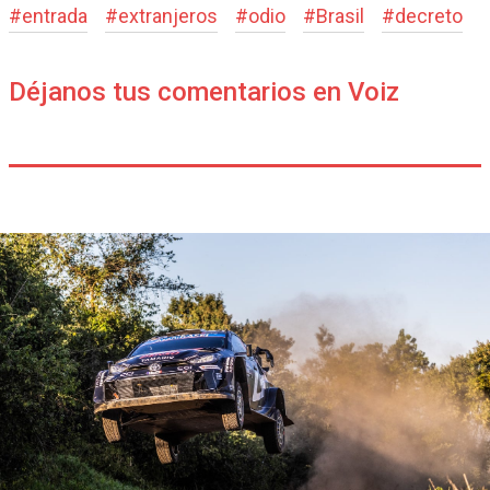
#
entrada
#
extranjeros
#
odio
#
Brasil
#
decreto
Déjanos tus comentarios en Voiz