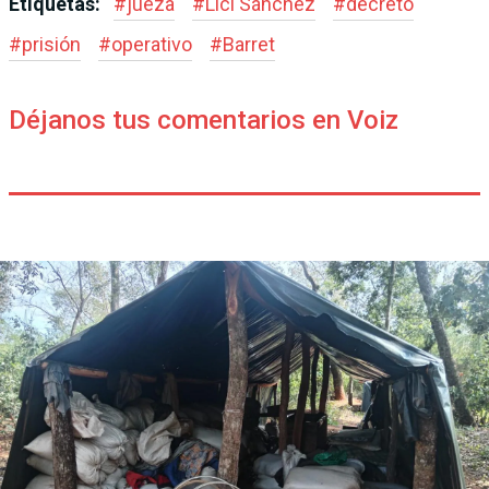
Etiquetas:
#
jueza
#
Lici Sánchez
#
decretó
#
prisión
#
operativo
#
Barret
Déjanos tus comentarios en Voiz