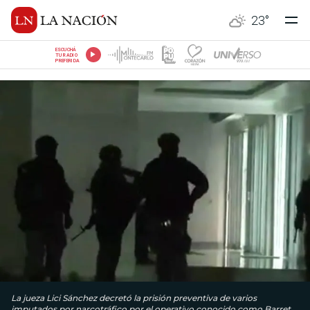
23
°
ESCUCHÁ
TU RADIO
PREFERIDA
La jueza Lici Sánchez decretó la prisión preventiva de varios
imputados por narcotráfico por el operativo conocido como Barret.