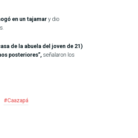
ahogó en un tajamar
y dio
s.
casa de la abuela del joven de 21)
hos posteriores”,
señalaron los
#
Caazapá