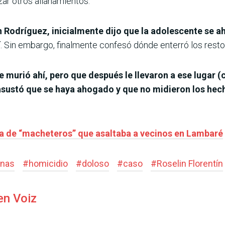
zar otros allanamientos.
n Rodríguez, inicialmente dijo que la adolescente se 
í. Sin embargo, finalmente confesó dónde enterró los resto
e murió ahí, pero que después le llevaron a ese lugar (
 asustó que se haya ahogado y que no midieron los hec
eja de “macheteros” que asaltaba a vecinos en Lambaré
onas
#
homicidio
#
doloso
#
caso
#
Roselin Florentín
en Voiz