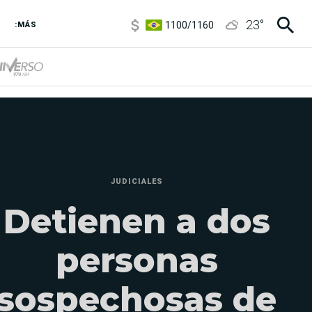
1100
/
1160
23
°
3,8
/
4
:MÁS
6850
/
7200
5900
/
5960
JUDICIALES
Detienen a dos
personas
sospechosas de