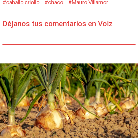
#
caballo criollo
#
chaco
#
Mauro Villamor
Déjanos tus comentarios en Voiz