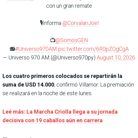
con un gran remate
🎙️Informa
@CorvalanJoel
📺
@SomosGEN
📻
#Universo970AM
pic.twitter.com/6R0pZOgCgA
— Universo 970 AM (@Universo970py)
August 10, 2026
Los cuatro primeros colocados se repartirán la
suma de USD 14.000
, confirmó Villamor. La premiación
se realizará en la noche de este lunes.
Leé más: La Marcha Criolla llega a su jornada
decisiva con 19 caballos aún en carrera