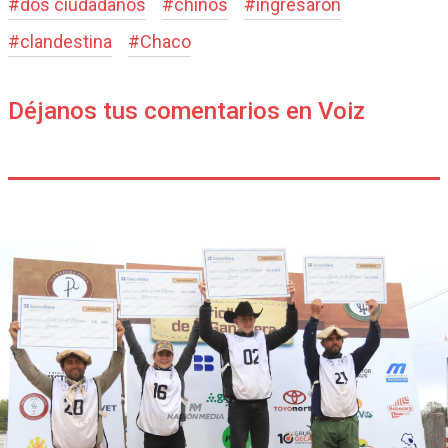
#
dos ciudadanos
#
chinos
#
ingresaron
#
clandestina
#
Chaco
Déjanos tus comentarios en Voiz