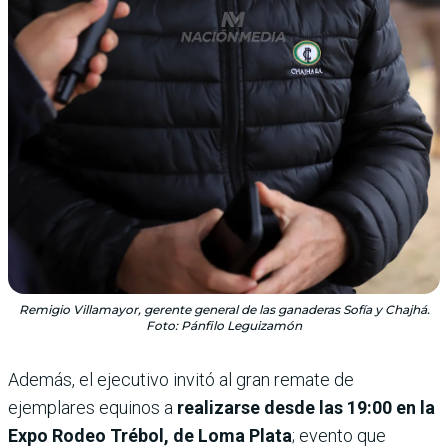
Remigio Villamayor, gerente general de las ganaderas Sofía y Chajhá.
Foto: Pánfilo Leguizamón
Además, el ejecutivo invitó al gran remate de
ejemplares equinos a
realizarse desde las 19:00 en la
Expo Rodeo Trébol, de Loma Plata
; evento que