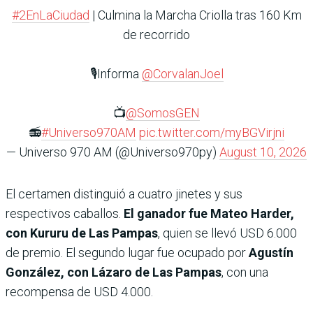
#2EnLaCiudad
| Culmina la Marcha Criolla tras 160 Km
de recorrido
🎙️Informa
@CorvalanJoel
📺
@SomosGEN
📻
#Universo970AM
pic.twitter.com/myBGVirjni
— Universo 970 AM (@Universo970py)
August 10, 2026
El certamen distinguió a cuatro jinetes y sus
respectivos caballos.
El ganador fue Mateo Harder,
con Kururu de Las Pampas
, quien se llevó USD 6.000
de premio. El segundo lugar fue ocupado por
Agustín
González, con Lázaro de Las Pampas
, con una
recompensa de USD 4.000.