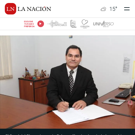
15
°
ESCUCHÁ
TU RADIO
PREFERIDA