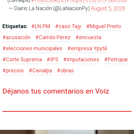
— Diario La Nación (@LaNacionPy)
August 5, 2026
Etiquetas:
#
LN PM
#
caso Tajy
#
Miguel Prieto
#
acusación
#
Camilo Pérez
#
encuesta
#
elecciones municipales
#
empresa Ypytã
#
Corte Suprema
#
IPS
#
imputaciones
#
Petropar
#
precios
#
Cavialpa
#
obras
Déjanos tus comentarios en Voiz