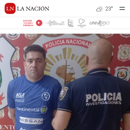
23
°
ESCUCHÁ
TU RADIO
PREFERIDA