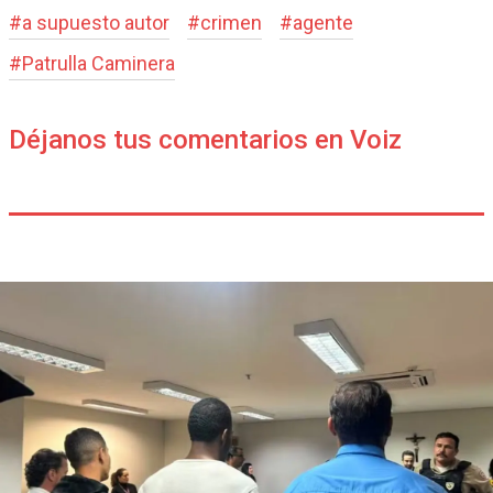
#
a supuesto autor
#
crimen
#
agente
#
Patrulla Caminera
Déjanos tus comentarios en Voiz