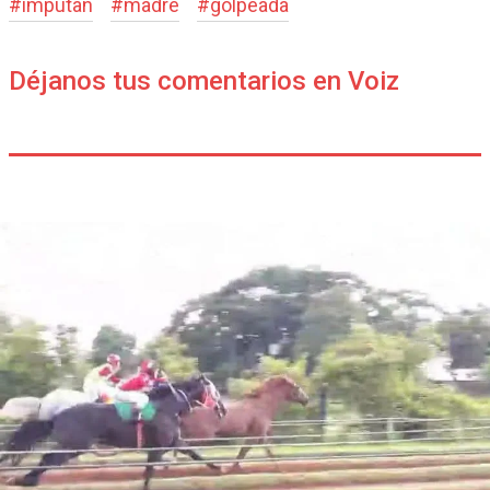
#
imputan
#
madre
#
golpeada
Déjanos tus comentarios en Voiz