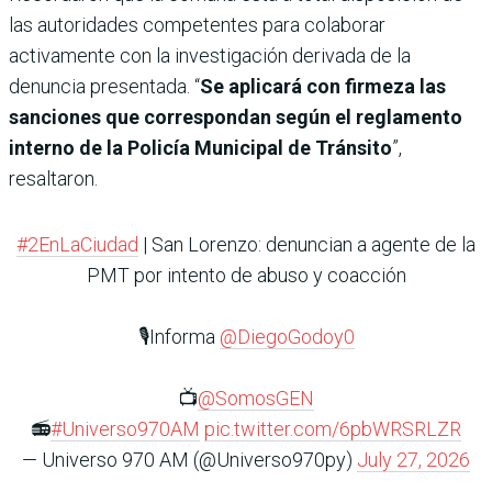
las autoridades competentes para colaborar
activamente con la investigación derivada de la
denuncia presentada. “
Se aplicará con firmeza las
sanciones que correspondan según el reglamento
interno de la Policía Municipal de Tránsito
”,
resaltaron.
#2EnLaCiudad
| San Lorenzo: denuncian a agente de la
PMT por intento de abuso y coacción
🎙️Informa
@DiegoGodoy0
📺
@SomosGEN
📻
#Universo970AM
pic.twitter.com/6pbWRSRLZR
— Universo 970 AM (@Universo970py)
July 27, 2026