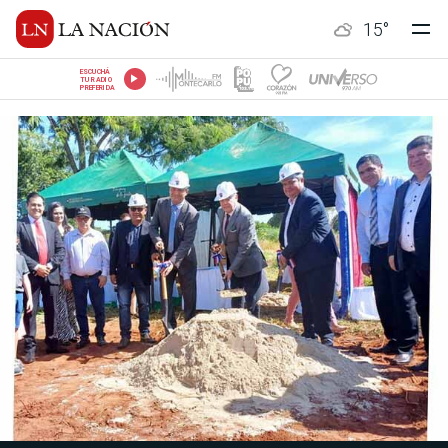
15
°
ESCUCHÁ
TU RADIO
PREFERIDA