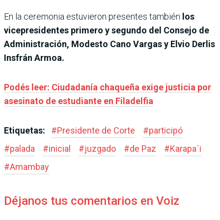
En la ceremonia estuvieron presentes también
los
vicepresidentes primero y segundo del Consejo de
Administración, Modesto Cano Vargas y Elvio Derlis
Insfrán Armoa.
Podés leer: Ciudadanía chaqueña exige justicia por
asesinato de estudiante en Filadelfia
Etiquetas:
#
Presidente de Corte
#
participó
#
palada
#
inicial
#
juzgado
#
de Paz
#
Karapa´i
#
Amambay
Déjanos tus comentarios en Voiz