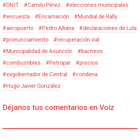
#
DNIT
#
Camilo Pérez
#
elecciones municipales
#
encuesta
#
Encarnación
#
Mundial de Rally
#
aeropuerto
#
Pedro Alliana
#
declaraciones de Lula
#
pronunciamiento
#
recuperación vial
#
Municipalidad de Asunción
#
bacheos
#
combustibles
#
Petropar
#
precios
#
exgobernador de Central
#
condena
#
Hugo Javier González
Déjanos tus comentarios en Voiz