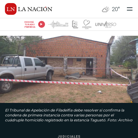
20
°
ESCUCHÁ
TU RADIO
PREFERIDA
El Tribunal de Apelación de Filadelfia debe resolver si confirma la
condena de primera instancia contra varias personas por el
cuádruple homicidio registrado en la estancia Taguató. Foto: Archivo
JUDICIALES