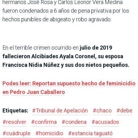
hermanos José Rosa y Carlos Leonor Vera Medina
fueron condenados a 6 años de pena privativa por los
hechos punibles de abigeato y robo agravado.
En el terrible crimen ocurrido en
julio de 2019
fallecieron Alcibiades Ayala Coronel, su esposa
Francisca Nidia Núñez y sus dos nietos pequeños.
Podes leer: Reportan supuesto hecho de feminicidio
en Pedro Juan Caballero
Etiquetas:
#
Tribunal de Apelación
#
chaco
#
debe
#
resolver
#
confirma
#
condena
#
acusados
#
cuádruple
#
homicidio
#
estancia taguató