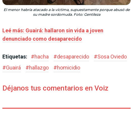
El menor habría atacado a la víctima, supuestamente porque abusó de
su madre sordomuda. Foto: Gentileza
Leé más: Guairá: hallaron sin vida a joven
denunciado como desaparecido
Etiquetas:
#
hacha
#
desaparecido
#
Sosa Oviedo
#
Guairá
#
hallazgo
#
homicidio
Déjanos tus comentarios en Voiz