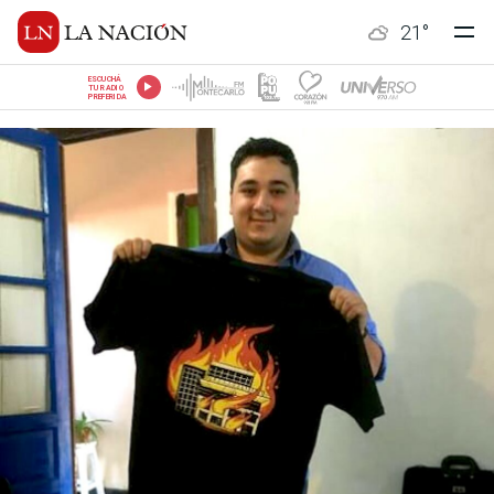
21
°
ESCUCHÁ
TU RADIO
PREFERIDA