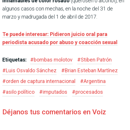
inflamables de color rosado
(querosén o alcohol), en
algunos casos con mechas, en la noche del 31 de
marzo y madrugada del 1 de abril de 2017.
Te puede interesar: Pidieron juicio oral para
periodista acusado por abuso y coacción sexual
Etiquetas:
#
bombas molotov
#
Stiben Patrón
#
Luis Osvaldo Sánchez
#
Brian Esteban Martínez
#
orden de captura internacional
#
Argentina
#
asilo político
#
imputados
#
procesados
Déjanos tus comentarios en Voiz