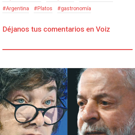
#
Argentina
#
Platos
#
gastronomía
Déjanos tus comentarios en Voiz