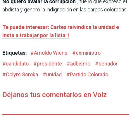
No quiero avalar la corrupción
”, fue lo que expresó el
abdista y generó la indignación en las carpas coloradas.
Te puede interesar: Cartes reivindica la unidad e
insta a trabajar por la lista 1
Etiquetas:
#
Arnoldo Wiens
#
exministro
#
candidato
#
presidente
#
adbismo
#
senador
#
Colym Soroka
#
unidad
#
Partido Colorado
Déjanos tus comentarios en Voiz