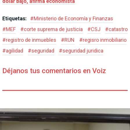
dólar bajo, afirma economista
Etiquetas:
#
Ministerio de Economía y Finanzas
#
MEF
#
corte suprema de justicia
#
CSJ
#
catastro
#
registro de inmuebles
#
RUN
#
regisro inmobiliario
#
agilidad
#
seguridad
#
seguridad juridica
Déjanos tus comentarios en Voiz