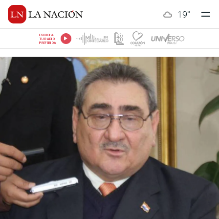
19
°
ESCUCHÁ
TU RADIO
PREFERIDA