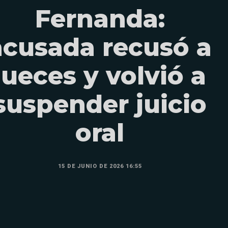
Fernanda:
acusada recusó a
jueces y volvió a
suspender juicio
oral
15 DE JUNIO DE 2026 16:55