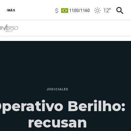
1100
/
1160
12
°
3,8
/
4
:MÁS
6850
/
7200
5900
/
5960
JUDICIALES
perativo Berilho:
recusan