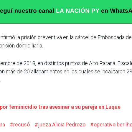
onfirmó la prisión preventiva en la cárcel de Emboscada d
risión domiciliaria.
tiembre de 2018, en distintos puntos de Alto Paraná. Fiscal
on más de 20 allanamientos en los cuales se incautaron 23
.
or feminicidio tras asesinar a su pareja en Luque
gra
#
recusó
#
jueza Alicia Pedrozo
#
operativo berilh