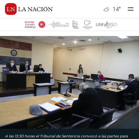
14
°
ESCUCHÁ
TU RADIO
PREFERIDA
A las 13:30 horas el Tribunal de Sentencia convocó a las partes para