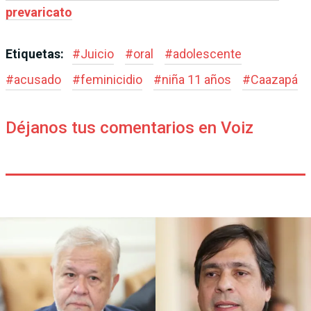
prevaricato
Etiquetas:
#
Juicio
#
oral
#
adolescente
#
acusado
#
feminicidio
#
niña 11 años
#
Caazapá
Déjanos tus comentarios en Voiz