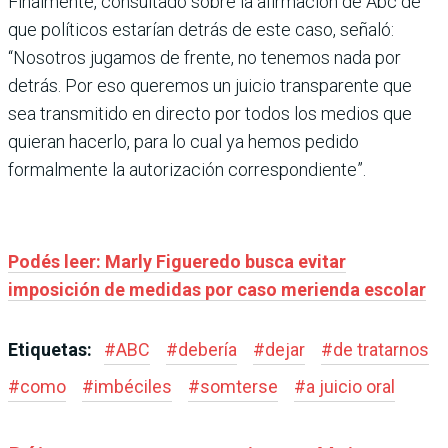
Finalmente, consultado sobre la afirmación de Abc de
que políticos estarían detrás de este caso, señaló:
“Nosotros jugamos de frente, no tenemos nada por
detrás. Por eso queremos un juicio transparente que
sea transmitido en directo por todos los medios que
quieran hacerlo, para lo cual ya hemos pedido
formalmente la autorización correspondiente”.
Podés leer: Marly Figueredo busca evitar
imposición de medidas por caso merienda escolar
Etiquetas:
#
ABC
#
debería
#
dejar
#
de tratarnos
#
como
#
imbéciles
#
somterse
#
a juicio oral