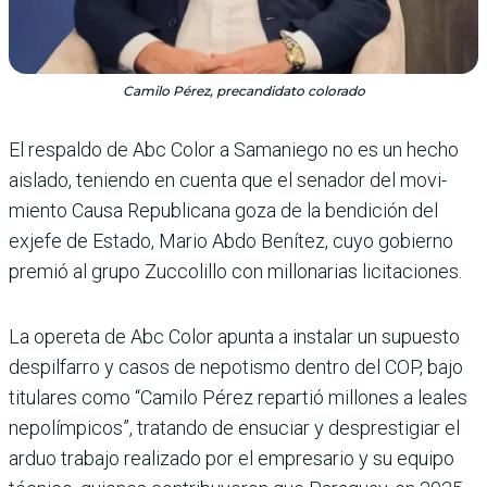
Camilo Pérez, precandidato colorado
El respaldo de Abc Color a Samaniego no es un hecho
aislado, teniendo en cuenta que el senador del movi­
miento Causa Republicana goza de la bendición del
exjefe de Estado, Mario Abdo Bení­tez, cuyo gobierno
premió al grupo Zuccolillo con millo­narias licitaciones.
La opereta de Abc Color apunta a instalar un supuesto
despilfarro y casos de nepotismo den­tro del COP, bajo
titulares como “Camilo Pérez repar­tió millones a leales
nepo­límpicos”, tratando de ensu­ciar y desprestigiar el
arduo trabajo realizado por el empresario y su equipo