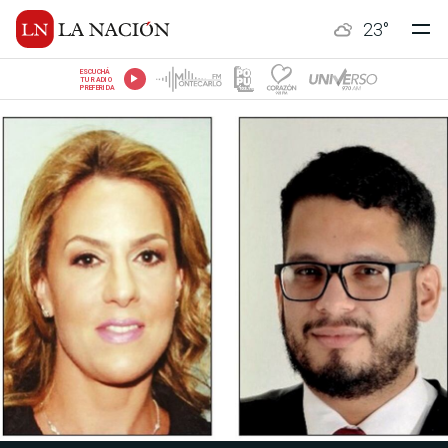
23
°
ESCUCHÁ
TU RADIO
PREFERIDA