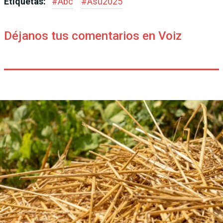
Etiquetas:
#
Abc
#
Asu2025
Déjanos tus comentarios en Voiz