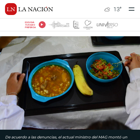
13
°
ESCUCHÁ
TU RADIO
PREFERIDA
De acuerdo a las denuncias, el actual ministro del MAG montó un