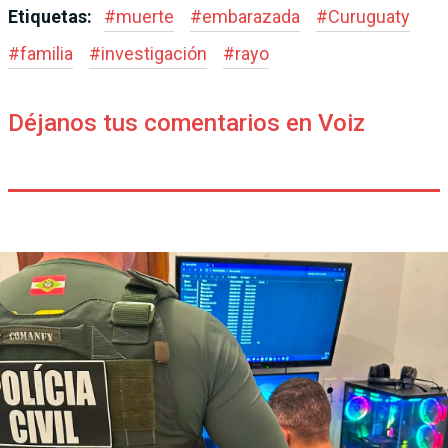
Etiquetas:
#
muerte
#
embarazada
#
Curuguaty
#
familia
#
investigación
#
rayo
Déjanos tus comentarios en Voiz