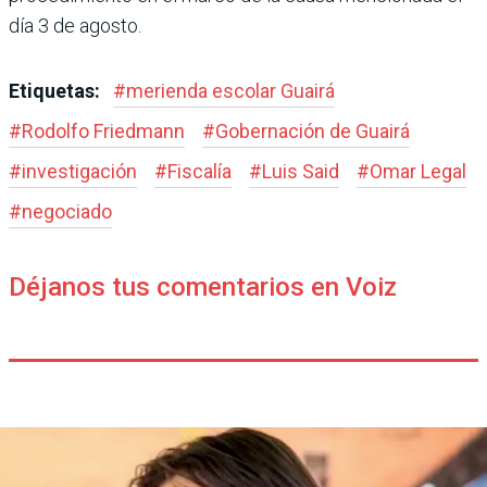
día 3 de agosto.
Etiquetas:
#
merienda escolar Guairá
#
Rodolfo Friedmann
#
Gobernación de Guairá
#
investigación
#
Fiscalía
#
Luis Said
#
Omar Legal
#
negociado
Déjanos tus comentarios en Voiz