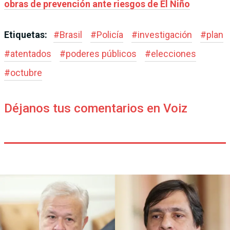
obras de prevención ante riesgos de El Niño
Etiquetas:
#
Brasil
#
Policía
#
investigación
#
plan
#
atentados
#
poderes públicos
#
elecciones
#
octubre
Déjanos tus comentarios en Voiz