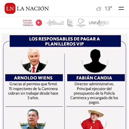
13
°
ESCUCHÁ
TU RADIO
PREFERIDA