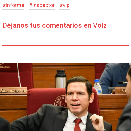
#
informe
#
inspector
#
vip
Déjanos tus comentarios en Voiz