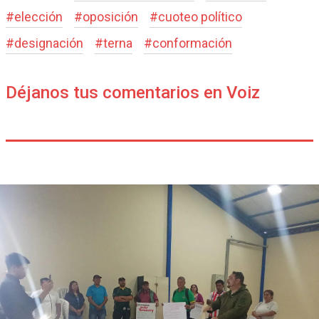
#
elección
#
oposición
#
cuoteo político
#
designación
#
terna
#
conformación
Déjanos tus comentarios en Voiz