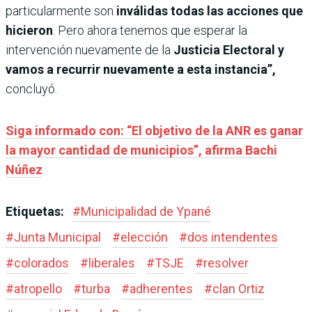
particularmente son
inválidas todas las acciones que
hicieron
. Pero ahora tenemos que esperar la
intervención nuevamente de la
Justicia Electoral y
vamos a recurrir nuevamente a esta instancia”,
concluyó.
Siga informado con: “El objetivo de la ANR es ganar
la mayor cantidad de municipios”, afirma Bachi
Núñez
Etiquetas:
#
Municipalidad de Ypané
#
Junta Municipal
#
elección
#
dos intendentes
#
colorados
#
liberales
#
TSJE
#
resolver
#
atropello
#
turba
#
adherentes
#
clan Ortiz