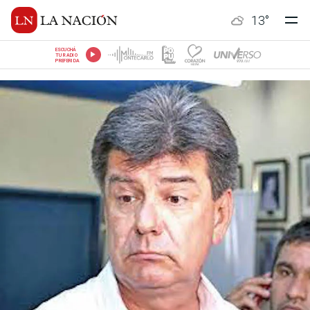
13
°
ESCUCHÁ
TU RADIO
PREFERIDA