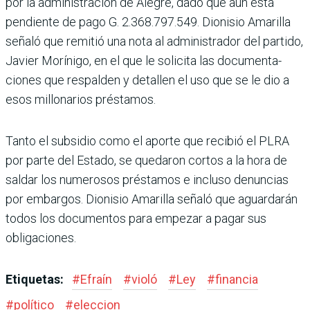
por la administración de Alegre, dado que aún está
pendiente de pago G. 2.368.797.549. Dionisio Amarilla
señaló que remitió una nota al administrador del partido,
Javier Morínigo, en el que le solicita las documenta­
ciones que respalden y detallen el uso que se le dio a
esos millo­narios préstamos.
Tanto el subsidio como el aporte que recibió el PLRA
por parte del Estado, se que­daron cortos a la hora de
sal­dar los numerosos préstamos e incluso denuncias
por embar­gos. Dionisio Amarilla señaló que aguardarán
todos los docu­mentos para empezar a pagar sus
obligaciones.
Etiquetas:
#
Efraín
#
violó
#
Ley
#
financia
#
político
#
eleccion