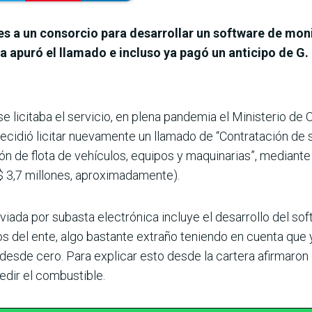
es a un consorcio para desarrollar un software de moni
 apuró el llamado e incluso ya pagó un anticipo de G. 
e licitaba el servicio, en plena pandemia el Minis­terio d
cidió licitar nuevamente un llamado de “Contratación de s
 de flota de vehí­culos, equipos y maquina­rias”, mediante
$ 3,7 millones, apro­ximadamente).
viada por subasta electrónica incluye el desa­rrollo del so
los del ente, algo bastante extraño teniendo en cuenta que
s desde cero. Para explicar esto desde la cartera afirma­r
edir el combustible.