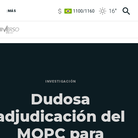
1100
/
1160
16
°
3,8
/
4
:MÁS
6850
/
7200
5900
/
5960
INVESTIGACIÓN
Dudosa
adjudicación del
MOPC para