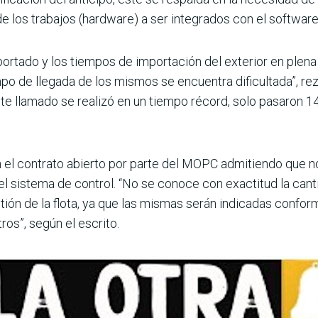
de los trabajos (hardware) a ser integrados con el software
rtado y los tiempos de importación del exterior en plena 
po de llegada de los mismos se encuentra dificultada”, rez
e llamado se rea­lizó en un tiempo récord, solo pasaron 14 
el contrato abierto por parte del MOPC admi­tiendo que no
l sistema de control. “No se conoce con exactitud la canti
stión de la flota, ya que las mismas serán indicadas con­fo
ros”, según el escrito.