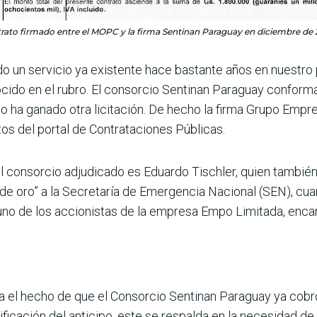
rato firmado entre el MOPC y la firma Sentinan Paraguay en diciembre de 
do un servicio ya existente hace bastante años en nuestro
cido en el rubro. El consorcio Sentinan Paraguay confor
 ha ganado otra licitación. De hecho la firma Grupo Emp
os del portal de Contra­taciones Públicas.
l consorcio adjudicado es Eduardo Tischler, quien también
de oro” a la Secretaría de Emergen­cia Nacional (SEN), cu
no de los accionistas de la empresa Empo Limi­tada, enca
a el hecho de que el Consorcio Sentinan Para­guay ya cobró
i­ficación del anticipo, este se respalda en la necesidad de