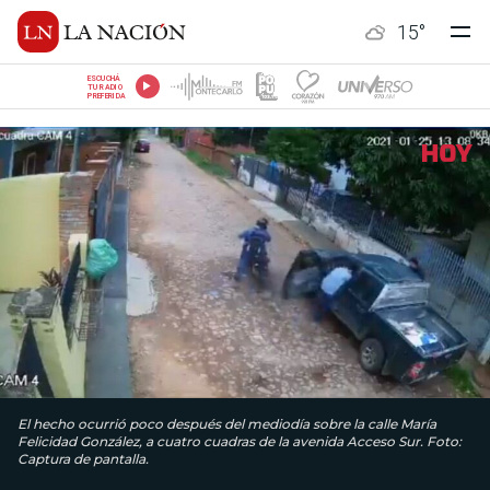
15
°
ESCUCHÁ
TU RADIO
PREFERIDA
El hecho ocurrió poco después del mediodía sobre la calle María
Felicidad González, a cuatro cuadras de la avenida Acceso Sur. Foto:
Captura de pantalla.