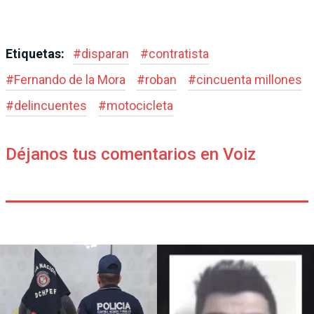
Etiquetas:
#
disparan
#
contratista
#
Fernando de la Mora
#
roban
#
cincuenta millones
#
delincuentes
#
motocicleta
Déjanos tus comentarios en Voiz