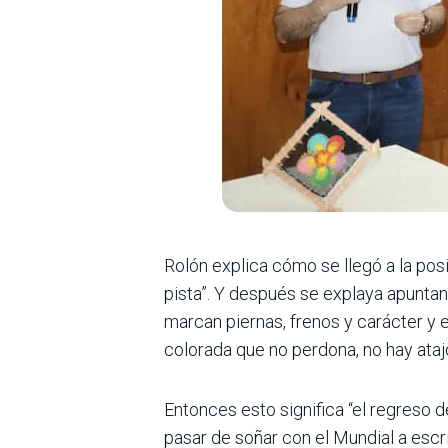
Rolón explica cómo se llegó a la posi
pista”. Y des­pués se explaya apunta
marcan piernas, frenos y carácter y 
colorada que no per­dona, no hay ata
Entonces esto significa “el regreso de
pasar de soñar con el Mundial a escri