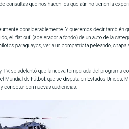
e consultas que nos hacen los que aún no tienen la experi
aumente considerable­mente. Y queremos decir tam­bién que 
o, el ‘flat out’ (acelerador a fondo) de un auto de la categ
lotos para­guayos, ver a un compatriota peleando, chapa a
ay TV, se adelantó que la nueva temporada del programa co
do el Mundial de Fútbol, que se disputa en Estados Unidos,
e y conectar con nuevas audiencias.