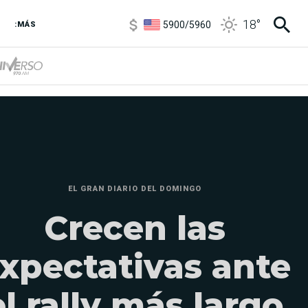
6850
/
7200
5900
/
5960
18
°
:MÁS
1100
/
1160
3,8
/
4
6850
/
7200
5900
/
5960
EL GRAN DIARIO DEL DOMINGO
Crecen las
xpectativas ante
el rally más largo