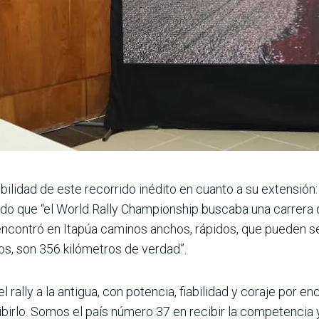
bilidad de este reco­rrido inédito en cuanto a su extensión
ndo que “el World Rally Cham­pionship buscaba una carrera d
encontró en Itapúa caminos anchos, rápidos, que pueden ser
jos, son 356 kilómetros de verdad”.
l rally a la anti­gua, con potencia, fiabilidad y coraje por 
­birlo. Somos el país número 37 en recibir la competen­cia 