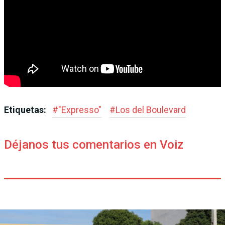
Etiquetas:
#
"Expresso"
#
Los del Boulevard
Déjanos tus comentarios en Voiz