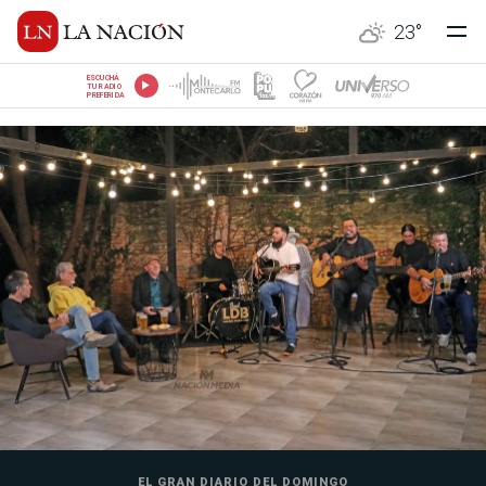
23
°
ESCUCHÁ
TU RADIO
PREFERIDA
EL GRAN DIARIO DEL DOMINGO