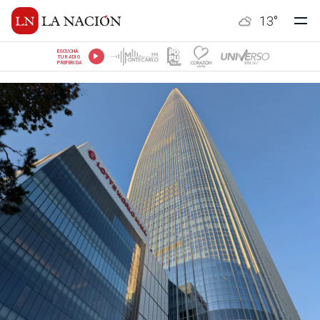
13
°
ESCUCHÁ
TU RADIO
PREFERIDA