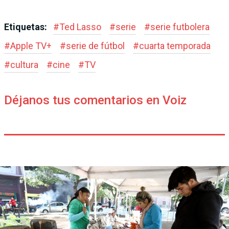
Etiquetas:
#
Ted Lasso
#
serie
#
serie futbolera
#
Apple TV+
#
serie de fútbol
#
cuarta temporada
#
cultura
#
cine
#
TV
Déjanos tus comentarios en Voiz