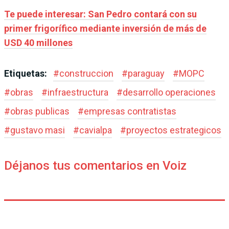
Te puede interesar: San Pedro contará con su
primer frigorífico mediante inversión de más de
USD 40 millones
Etiquetas:
#
construccion
#
paraguay
#
MOPC
#
obras
#
infraestructura
#
desarrollo operaciones
#
obras publicas
#
empresas contratistas
#
gustavo masi
#
cavialpa
#
proyectos estrategicos
Déjanos tus comentarios en Voiz