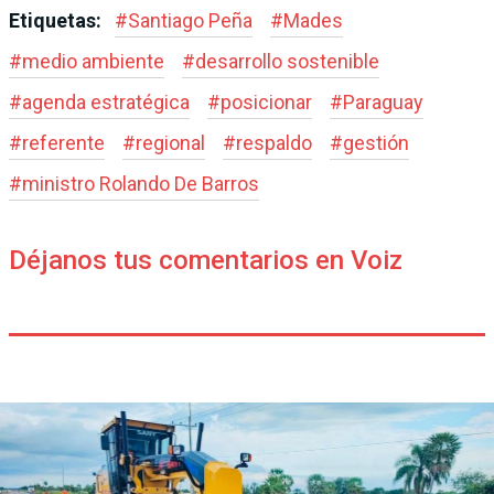
Etiquetas:
#
Santiago Peña
#
Mades
#
medio ambiente
#
desarrollo sostenible
#
agenda estratégica
#
posicionar
#
Paraguay
#
referente
#
regional
#
respaldo
#
gestión
#
ministro Rolando De Barros
Déjanos tus comentarios en Voiz