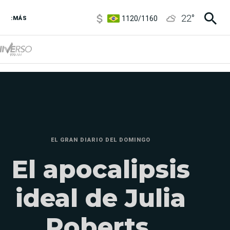
1120
/
1160
22
°
3,6
/
3,9
:MÁS
6850
/
7200
5920
/
5970
EL GRAN DIARIO DEL DOMINGO
El apocalipsis
ideal de Julia
Roberts,