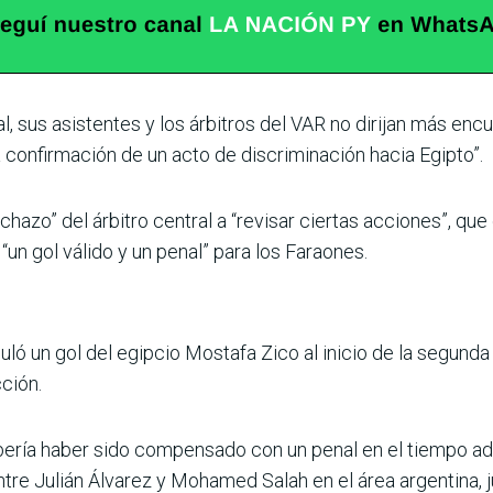
tral, sus asistentes y los árbitros del VAR no diri­jan más en
a confirmación de un acto de discriminación hacia Egipto”.
hazo” del árbi­tro central a “revisar cier­tas acciones”, que
“un gol válido y un penal” para los Faraones.
ló un gol del egip­cio Mostafa Zico al inicio de la segunda 
cción.
ría haber sido com­pensado con un penal en el tiempo adic
re Julián Álvarez y Mohamed Salah en el área argentina, j