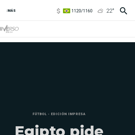
1120
/
1160
22
°
3,6
/
3,9
:MÁS
6850
/
7200
5920
/
5970
FÚTBOL - EDICIÓN IMPRESA
Egipto pide