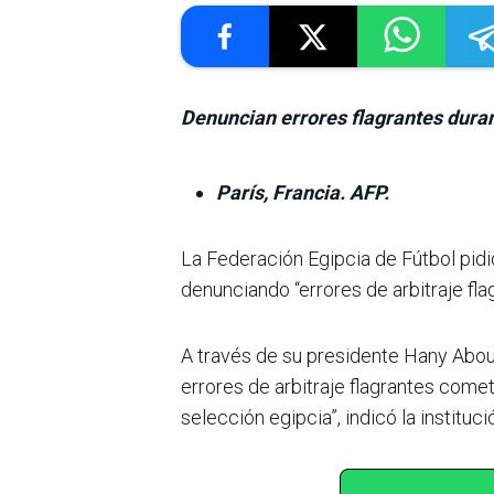
Denuncian errores flagrantes durante
París, Francia. AFP.
La Federación Egipcia de Fútbol pidió 
denunciando “erro­res de arbitraje fl
A través de su presidente Hany About 
errores de arbitraje flagrantes come­ti
selección egip­cia”, indicó la institu