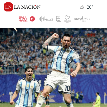
20
°
ESCUCHÁ
TU RADIO
PREFERIDA