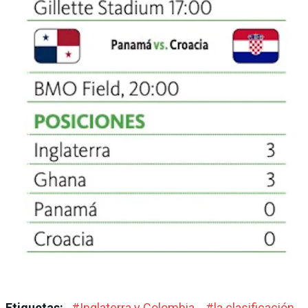
Etiquetas:
#
Inglaterra y Colombia
#
la clasificación