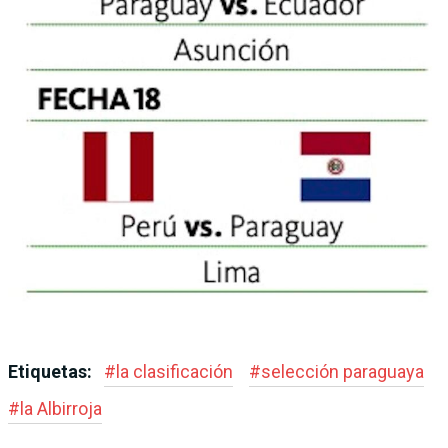
Etiquetas:
#
la clasificación
#
selección paraguaya
#
la Albirroja