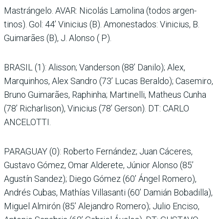
Mastrángelo. AVAR: Nico­lás Lamolina (todos argen­
tinos). Gol: 44’ Vinicius (B). Amonestados: Vinicius, B.
Guimarães (B), J. Alonso ( P).
BRASIL (1): Alisson; Van­derson (88’ Danilo); Alex,
Marquinhos, Alex Sandro (73’ Lucas Beraldo); Case­miro,
Bruno Guimarães, Raphinha; Martinelli, Matheus Cunha
(78’ Richar­lison), Vinicius (78’ Gerson). DT: CARLO
ANCELOTTI.
PARAGUAY (0): Roberto Fernández; Juan Cáce­res,
Gustavo Gómez, Omar Alderete, Júnior Alonso (85’
Agustín Sandez); Diego Gómez (60’ Ángel Romero),
Andrés Cubas, Mathías Villasanti (60’ Damián Boba­dilla),
Miguel Almirón (85’ Alejandro Romero); Julio Enciso,