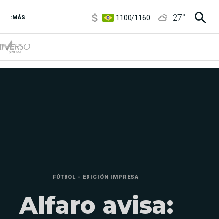
1100
/
1160
27
°
:MÁS
3,8
/
4
6850
/
7200
5900
/
5960
FÚTBOL - EDICIÓN IMPRESA
Alfaro avisa: