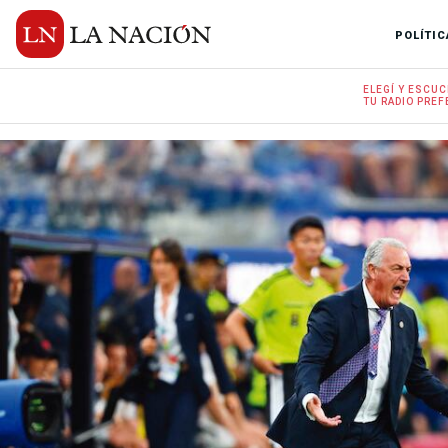
POLÍTIC
ELEGÍ Y
ESCUC
TU RADIO
PREF