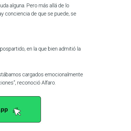
duda alguna. Pero más allá de lo
hay conciencia de que se puede, se
ospartido, en la que bien admitió la
s estábamos car­gados emocionalmente
iones”, recono­ció Alfaro.