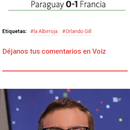
Etiquetas:
#
la Albirroja
#
Orlando Gill
Déjanos tus comentarios en Voiz