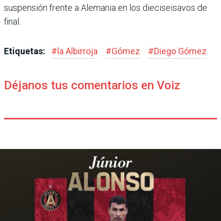
suspensión frente a Alemania en los die­ciseisavos de
final.
Etiquetas:
#
la Albirroja
#
Gómez
#
Diego Gómez
Déjanos tus comentarios en Voiz