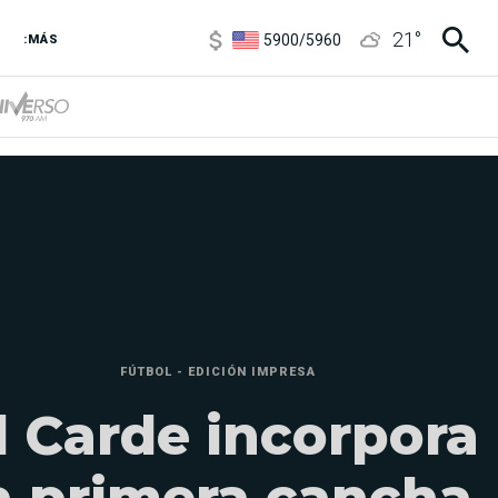
6850
/
7200
21
°
5900
/
5960
:MÁS
1100
/
1160
3,8
/
4
6850
/
7200
5900
/
5960
FÚTBOL - EDICIÓN IMPRESA
l Carde incorpora
a primera cancha