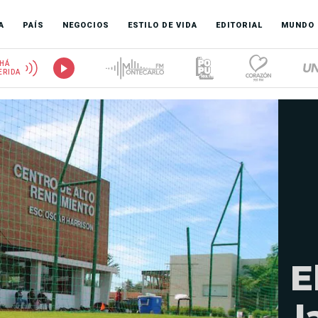
A
PAÍS
NEGOCIOS
ESTILO DE VIDA
EDITORIAL
MUNDO
HÁ
ERIDA
E
l