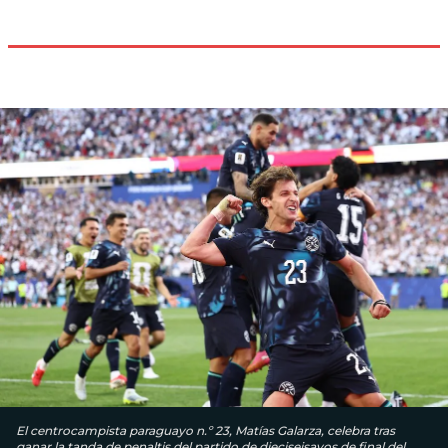
El centrocampista paraguayo n.º 23, Matías Galarza, celebra tras
ganar la tanda de penaltis del partido de dieciseisavos de final del