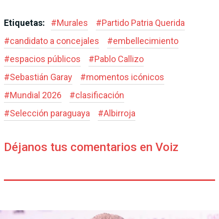
Etiquetas:
#
Murales
#
Partido Patria Querida
#
candidato a concejales
#
embellecimiento
#
espacios públicos
#
Pablo Callizo
#
Sebastián Garay
#
momentos icónicos
#
Mundial 2026
#
clasificación
#
Selección paraguaya
#
Albirroja
Déjanos tus comentarios en Voiz