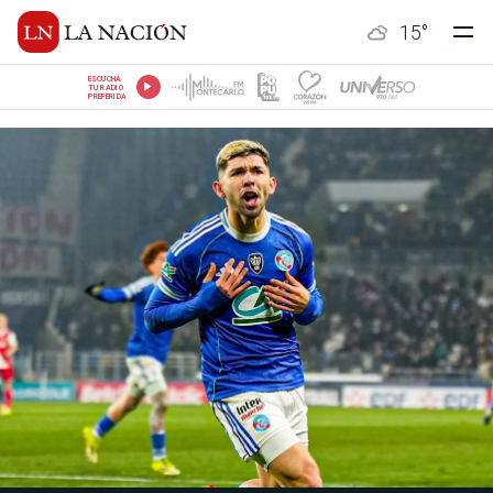
15
°
ESCUCHÁ
TU RADIO
PREFERIDA