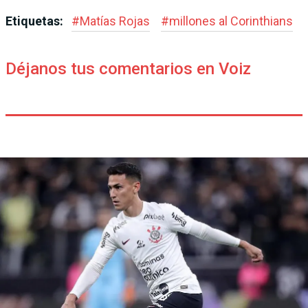
Etiquetas:
#
Matías Rojas
#
millones al Corinthians
Déjanos tus comentarios en Voiz