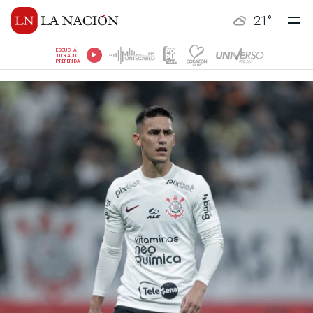
21
°
ESCUCHÁ
TU RADIO
PREFERIDA