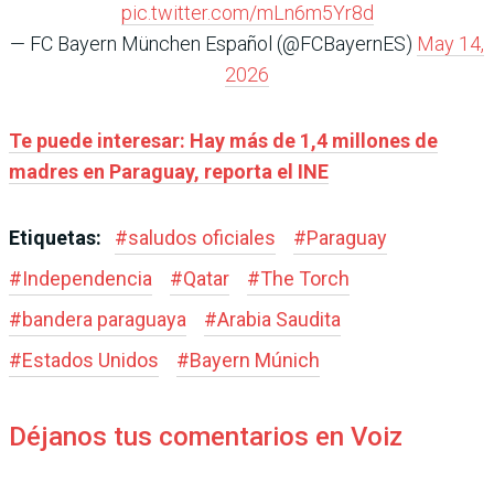
pic.twitter.com/mLn6m5Yr8d
— FC Bayern München Español (@FCBayernES)
May 14,
2026
Te puede interesar: Hay más de 1,4 millones de
madres en Paraguay, reporta el INE
Etiquetas:
#
saludos oficiales
#
Paraguay
#
Independencia
#
Qatar
#
The Torch
#
bandera paraguaya
#
Arabia Saudita
#
Estados Unidos
#
Bayern Múnich
Déjanos tus comentarios en Voiz