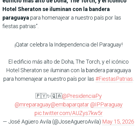
edificio más alto de Doha, The Torch, y el icónico
Hotel Sheraton se iluminan con la bandera
paraguaya
para homenajear a nuestro país por las
fiestas patrias”.
¡Qatar celebra la Independencia del Paraguay!
El edificio más alto de Doha, The Torch, y el icónico
Hotel Sheraton se iluminan con la bandera paraguaya
para homenajear a nuestro país por las
#FiestasPatrias
.
🇵🇾✨🇶🇦
@PresidenciaPy
@mreparaguay
@embaparqatar
@IPParaguay
pic.twitter.com/AUZys7kw5r
— José Agüero Avila (@JoseAgueroAvila)
May 15, 2026