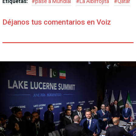
Etiquetas:
#
pase a Mundial
#
La Albirrojita
#
Qatar
Déjanos tus comentarios en Voiz