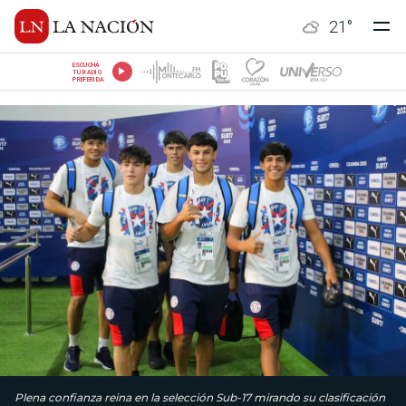
21
°
ESCUCHÁ
TU RADIO
PREFERIDA
Plena confianza reina en la selección Sub-17 mirando su clasificación