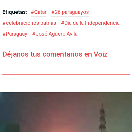
Etiquetas:
#
Qatar
#
26 paraguayos
#
celebraciones patrias
#
Día de la Independencia
#
Paraguay
#
José Agüero Ávila
Déjanos tus comentarios en Voiz