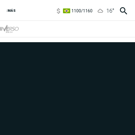
1100
/
1160
16
°
3,8
/
4
:MÁS
6850
/
7200
5900
/
5960