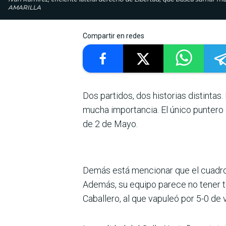
AMARILLA
Compartir en redes
Dos partidos, dos his­torias distinta
mucha impor­tancia. El único puntero
de 2 de Mayo.
Demás está mencionar que el cuadro 
Ade­más, su equipo parece no tener t
Caba­llero, al que vapuleó por 5-0 de v