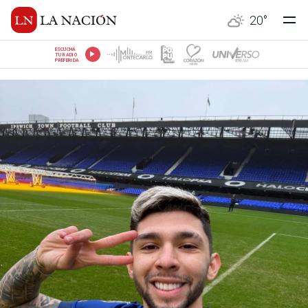
20
°
ESCUCHÁ
TU RADIO
PREFERIDA