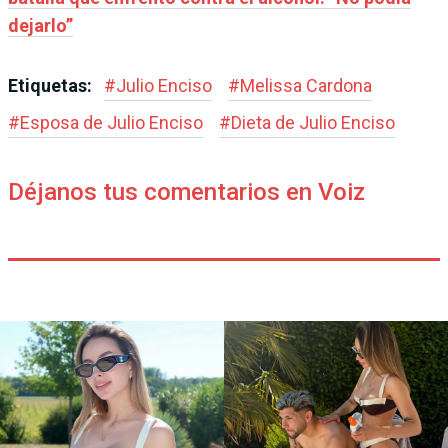
dejarlo”
Etiquetas:
#
Julio Enciso
#
Melissa Cardona
#
Esposa de Julio Enciso
#
Dieta de Julio Enciso
Déjanos tus comentarios en Voiz