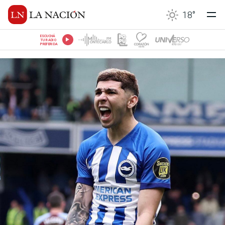
18
°
ESCUCHÁ
TU RADIO
PREFERIDA