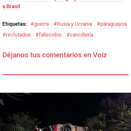
a Brasil
Etiquetas:
#
guerra
#
Rusia y Ucrania
#
paraguayos
#
reclutados
#
fallecidos
#
cancillería
Déjanos tus comentarios en Voiz