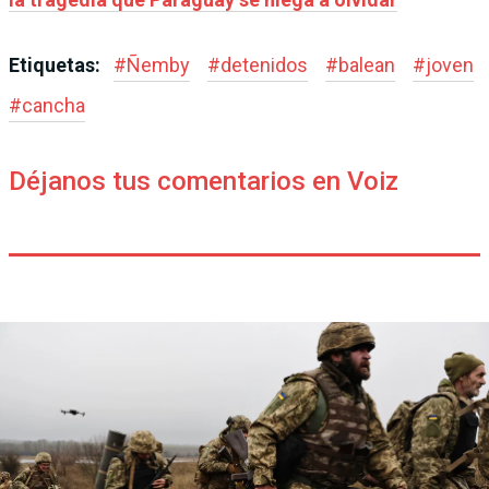
Etiquetas:
#
Ñemby
#
detenidos
#
balean
#
joven
#
cancha
Déjanos tus comentarios en Voiz