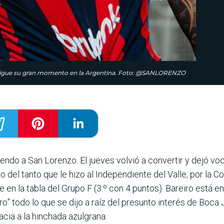
 y sigue su gran momento en la Argentina. Foto: @SANLORENZO
endo a San Lorenzo. El jueves volvió a convertir y dejó vo
ejo del tanto que le hizo al Independiente del Valle, por la C
en la tabla del Grupo F (3.º con 4 puntos). Bareiro está en
o” todo lo que se dijo a raíz del presunto interés de Boca 
acia a la hinchada azulgrana.