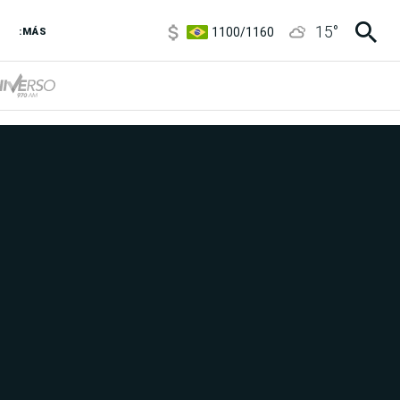
1100
/
1160
15
°
3,8
/
4
:MÁS
6850
/
7200
5900
/
5960