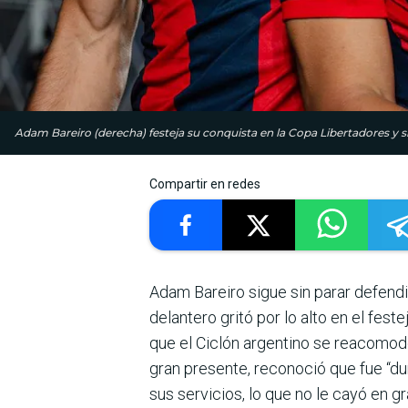
Adam Bareiro (derecha) festeja su conquista en la Copa Libertadores
Compartir en redes
Adam Bareiro sigue sin parar defendi
delantero gritó por lo alto en el fest
que el Ciclón argentino se reacomode 
gran presente, reconoció que fue “dur
sus servicios, lo que no le cayó en gr