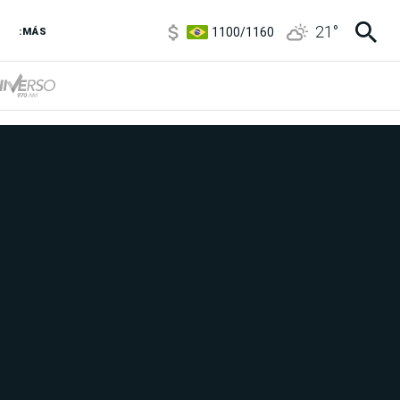
1100
/
1160
21
°
3,8
/
4
:MÁS
6850
/
7200
5900
/
5960