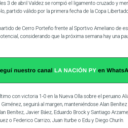
s 3 de abril Valdez se rompió el ligamento cruzado y meni
lo, partido válido por la primera fecha de la Copa Libertad
l partido de Cerro Porteño frente al Sportivo Ameliano de 
encial, con­siderando que la próxima semana hay una pau
ltimo con vic­toria 1-0 en la Nueva Olla sobre el peruano Al
zo Gimé­nez, seguirá al margen, manteniéndose Alan Bení­tez 
an Benítez, Javier Báez, Eduardo Brock y San­tiago Arzame
uez o Federico Carrizo; Juan Iturbe o Edu y Diego Churín.