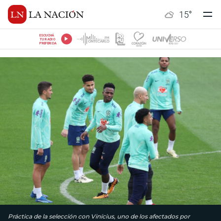
15
°
ESCUCHÁ
TU RADIO
PREFERIDA
Práctica de la selección con Vinícius, uno de los afectados por