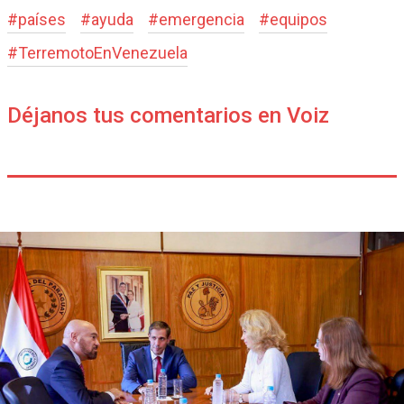
#
países
#
ayuda
#
emergencia
#
equipos
#
TerremotoEnVenezuela
Déjanos tus comentarios en Voiz