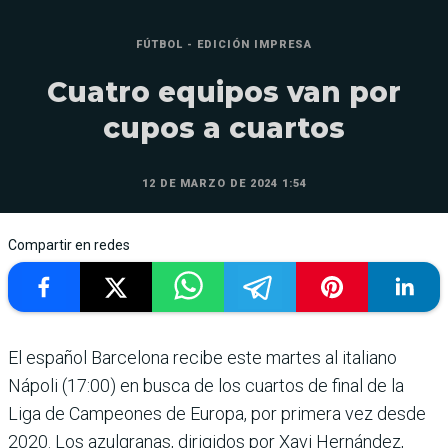
FÚTBOL - EDICIÓN IMPRESA
Cuatro equipos van por
cupos a cuartos
12 DE MARZO DE 2024 1:54
Compartir en redes
El español Barcelona recibe este martes al italiano
Nápoli (17:00) en busca de los cuar­tos de final de la
Liga de Cam­peones de Europa, por pri­mera vez desde
2020. Los azulgranas, dirigidos por Xavi Hernández,