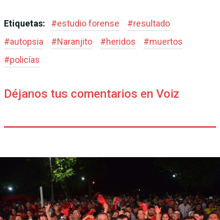
Etiquetas:
#
estudio forense
#
resultado
#
autopsia
#
Naranjito
#
heridos
#
muertos
#
policías
Déjanos tus comentarios en Voiz