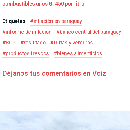
combustibles unos G. 450 por litro
Etiquetas:
#
inflación en paraguay
#
informe de inflación
#
banco central del paraguay
#
BCP
#
resultado
#
frutas y verduras
#
productos frescos
#
bienes alimenticios
Déjanos tus comentarios en Voiz