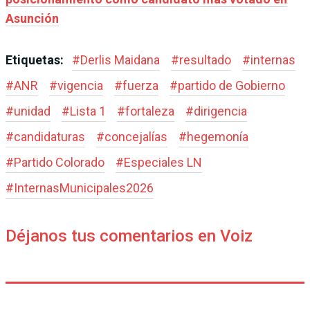
Asunción
Etiquetas:
#
Derlis Maidana
#
resultado
#
internas
#
ANR
#
vigencia
#
fuerza
#
partido de Gobierno
#
unidad
#
Lista 1
#
fortaleza
#
dirigencia
#
candidaturas
#
concejalías
#
hegemonía
#
Partido Colorado
#
Especiales LN
#
InternasMunicipales2026
Déjanos tus comentarios en Voiz