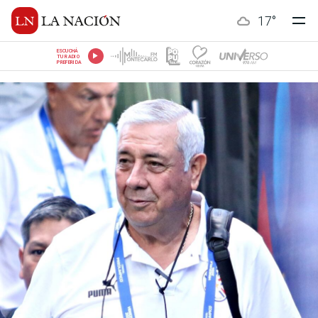
17
°
ESCUCHÁ
TU RADIO
PREFERIDA