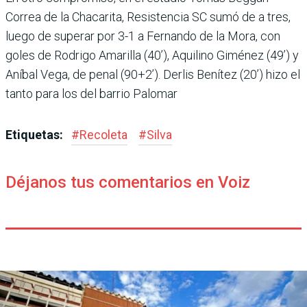
Correa de la Chacarita, Resistencia SC sumó de a tres,
luego de superar por 3-1 a Fernando de la Mora, con
goles de Rodrigo Ama­rilla (40’), Aquilino Gimé­nez (49’) y
Aníbal Vega, de penal (90+2’). Derlis Bení­tez (20’) hizo el
tanto para los del barrio Palomar
Etiquetas:
#
Recoleta
#
Silva
Déjanos tus comentarios en Voiz