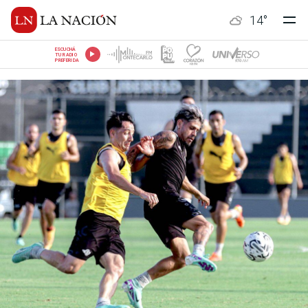
14
°
ESCUCHÁ
TU RADIO
PREFERIDA