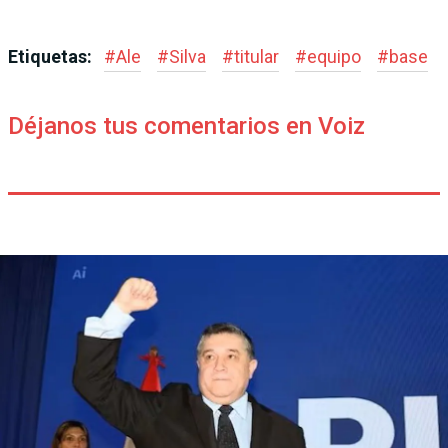
Etiquetas:
#
Ale
#
Silva
#
titular
#
equipo
#
base
Déjanos tus comentarios en Voiz