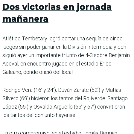
Dos victorias en jornada
mañanera
Atlético Tembetary logró cortar una sequía de cinco
juegos sin poder ganar en la División Intermedia y con­
siguió ayer un importante triunfo de 4-3 sobre Ben­jamín
Aceval, en encuen­tro jugado en el estadio Erico
Galeano, donde ofi­ció del local.
Rodrigo Vera (16’ y 24’), Duván Zarate (52’) y Matías
Silvero (69’) hicieron los tantos del Roji­verde. Santiago
López (56’) y Osvaldo Argüello (65’ y 67’) convirtieron
los tan­tos del conjunto hayense.
En otro compromiso, en el estadio Tomás Beggan