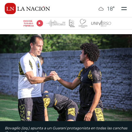
18
°
ESCUCHÁ
TU RADIO
PREFERIDA
Bovaglio (izq.) apunta a un Guaraní protagonista en todas las canchas