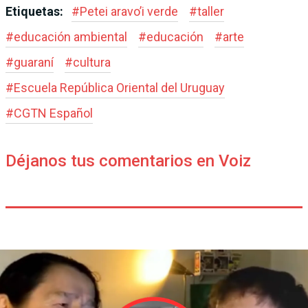
Etiquetas:
#
Petei aravo’i verde
#
taller
#
educación ambiental
#
educación
#
arte
#
guaraní
#
cultura
#
Escuela República Oriental del Uruguay
#
CGTN Español
Déjanos tus comentarios en Voiz