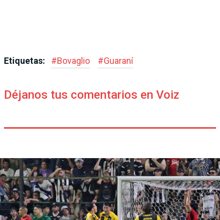
Etiquetas:
#
Bovaglio
#
Guaraní
Déjanos tus comentarios en Voiz