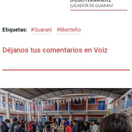
Etiquetas:
#
Guaraní
#
liberteño
Déjanos tus comentarios en Voiz