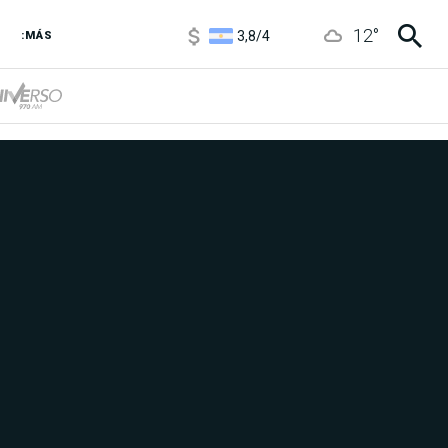
3,8
/
4
12
°
6850
/
7200
:MÁS
5900
/
5960