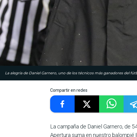
La alegría de Daniel Garnero, uno de los técnicos más ganadores del fútb
Compartir en redes
La campaña de Daniel Garnero, de 54 a
Apertura suma en nuestro balompié 8 