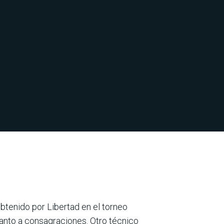
obtenido por Libertad en el torneo
uanto a consagraciones. Otro técnico