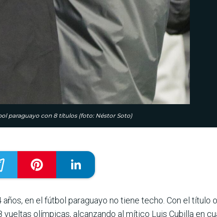
ol paraguayo con 8 títulos (foto: Néstor Soto)
ños, en el fútbol paraguayo no tiene techo. Con el título 
vueltas olímpicas, alcanzando al mítico Luis Cubilla en c