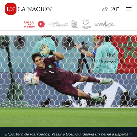
20
°
ESCUCHÁ
TU RADIO
PREFERIDA
El portero de Marruecos, Yassine Bounou, desvía un penal a España y