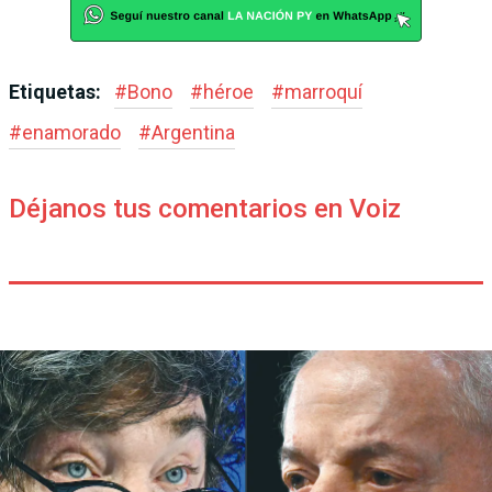
Etiquetas:
#
Bono
#
héroe
#
marroquí
#
enamorado
#
Argentina
Déjanos tus comentarios en Voiz