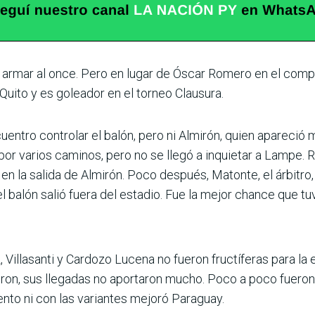
e armar al once. Pero en lugar de Óscar Romero en el com
 Quito y es golea­dor en el torneo Clausura.
cuentro controlar el balón, pero ni Almirón, quien apareció
 por varios caminos, pero no se llegó a inquietar a Lampe. 
 en la salida de Almirón. Poco después, Matonte, el árbitro
el balón salió fuera del estadio. Fue la mejor chance que t
illasanti y Car­dozo Lucena no fueron fruc­tíferas para la
eron, sus llegadas no aportaron mucho. Poco a poco fuer
ento ni con las variantes mejoró Paraguay.