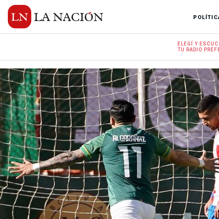
POLÍTIC
ELEGÍ Y
ESCUC
TU RADIO
PREF