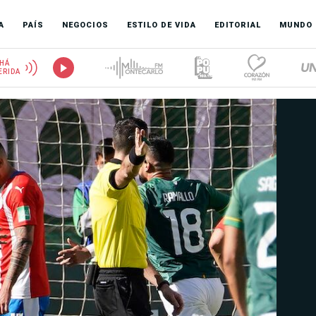
A
PAÍS
NEGOCIOS
ESTILO DE VIDA
EDITORIAL
MUNDO
HÁ
ERIDA