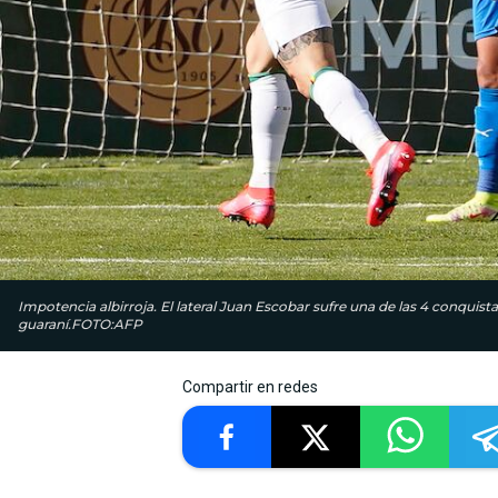
Impotencia albirroja. El lateral Juan Escobar sufre una de las 4 conquista
guaraní.FOTO:AFP
Compartir en redes