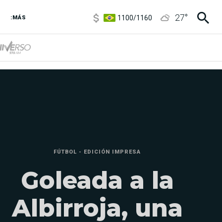
1100
/
1160
27
°
:MÁS
3,8
/
4
6850
/
7200
5900
/
5960
FÚTBOL - EDICIÓN IMPRESA
Goleada a la
Albirroja, una