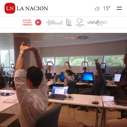
15
°
ESCUCHÁ
TU RADIO
PREFERIDA