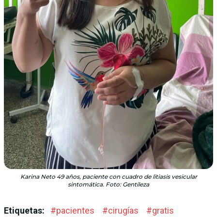
Karina Neto 49 años, paciente con cuadro de litiasis vesicular
sintomática. Foto: Gentileza
Etiquetas:
#
pacientes
#
cirugías
#
gratis