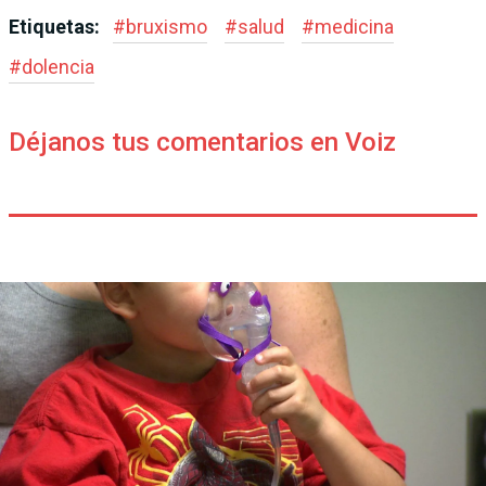
Etiquetas:
#
bruxismo
#
salud
#
medicina
#
dolencia
Déjanos tus comentarios en Voiz