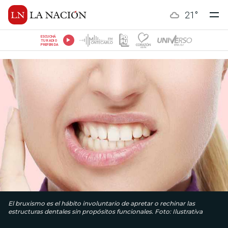
21
°
ESCUCHÁ
TU RADIO
PREFERIDA
El bruxismo es el hábito involuntario de apretar o rechinar las
estructuras dentales sin propósitos funcionales.​ Foto: Ilustrativa