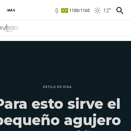
1100
/
1160
12
°
3,8
/
4
:MÁS
6850
/
7200
5900
/
5960
ESTILO DE VIDA
Para esto sirve el
pequeño agujero