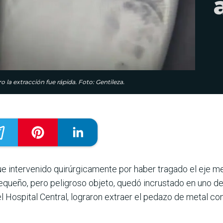
 la extracción fue rápida. Foto: Gentileza.
ue intervenido quirúrgicamente por haber tragado el eje m
pequeño, pero peligroso objeto, quedó incrustado en uno d
del Hospital Central, lograron extraer el pedazo de metal co