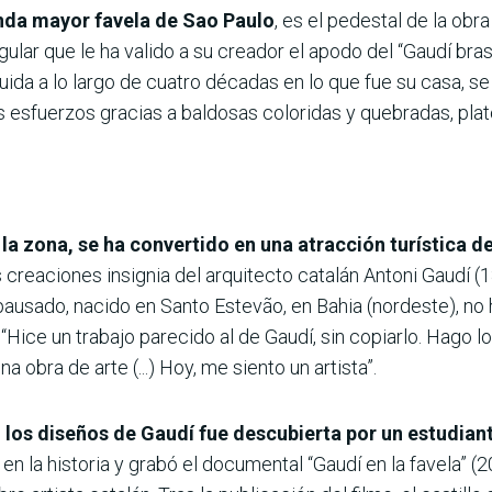
unda mayor favela de Sao Paulo
, es el pedestal de la obr
gular que le ha valido a su creador el apodo del “Gaudí bras
truida a lo largo de cuatro décadas en lo que fue su casa, 
 esfuerzos gracias a baldosas coloridas y quebradas, pla
 la zona, se ha convertido en una atracción turística 
as creaciones insignia del arquitecto catalán Antoni Gaudí 
pausado, nacido en Santo Estevão, en Bahia (nordeste), no 
ice un trabajo parecido al de Gaudí, sin copiarlo. Hago lo
 obra de arte (...) Hoy, me siento un artista”.
los diseños de Gaudí fue descubierta por un estudiante
n la historia y grabó el documental “Gaudí en la favela” (20