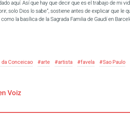
do aquí. Así que hay que decir que es el trabajo de mi vida
orir; solo Dios lo sabe”, sostiene antes de explicar que le q
 como la basílica de la Sagrada Familia de Gaudí en Barc
a da Conceicao
#
arte
#
artista
#
favela
#
Sao Paulo
en Voiz