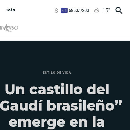
6850
/
7200
15
°
:MÁS
5900
/
5960
ESTILO DE VIDA
Un castillo del
Gaudí brasileño”
emerge en la