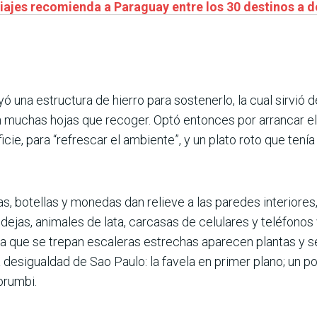
viajes recomienda a Paraguay entre los 30 destinos a d
uyó una estructura de hierro para sostenerlo, la cual sirvió 
 muchas hojas que recoger. Optó entonces por arrancar el m
icie, para “refrescar el ambiente”, y un plato roto que ten
cas, botellas y monedas dan relieve a las paredes interior
andejas, animales de lata, carcasas de celulares y teléfon
ida que se trepan escaleras estrechas aparecen plantas y 
a desigualdad de Sao Paulo: la favela en primer plano; un p
orumbi.