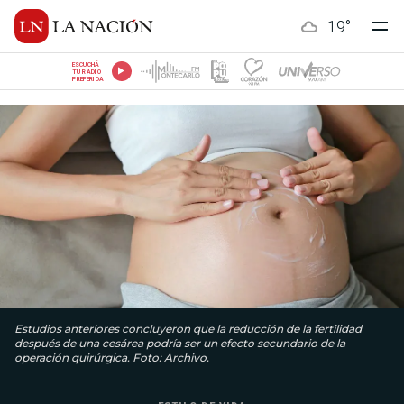
19
°
ESCUCHÁ
TU RADIO
PREFERIDA
Estudios anteriores concluyeron que la reducción de la fertilidad
después de una cesárea podría ser un efecto secundario de la
operación quirúrgica. Foto: Archivo.