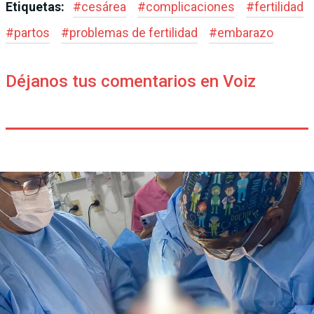
Etiquetas:
#
cesárea
#
complicaciones
#
fertilidad
#
partos
#
problemas de fertilidad
#
embarazo
Déjanos tus comentarios en Voiz