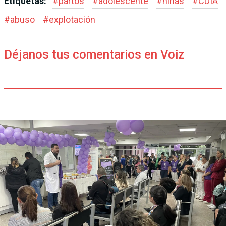
Etiquetas:
#
partos
#
adolescente
#
niñas
#
CDIA
#
abuso
#
explotación
Déjanos tus comentarios en Voiz