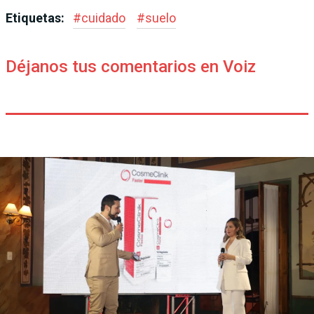
Etiquetas:
#
cuidado
#
suelo
Déjanos tus comentarios en Voiz