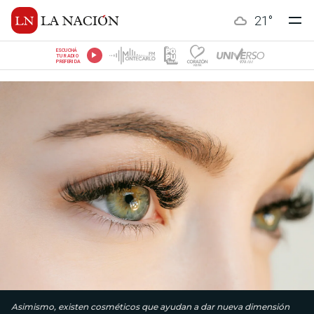
21
°
ESCUCHÁ
TU RADIO
PREFERIDA
Asimismo, existen cosméticos que ayudan a dar nueva dimensión